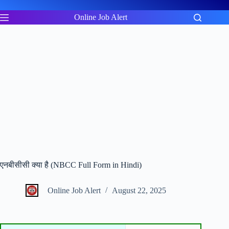
Skip
to
Online Job Alert
content
एनबीसीसी क्या है (NBCC Full Form in Hindi)
Online Job Alert
August 22, 2025