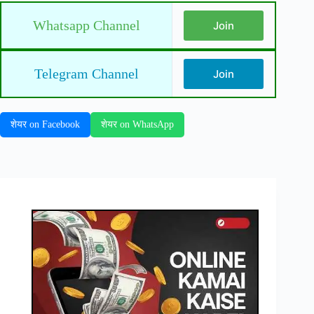
Whatsapp Channel
Join
Telegram Channel
Join
शेयर on Facebook
शेयर on WhatsApp