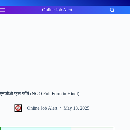
Skip
to
Online Job Alert
content
एनजीओ फुल फॉर्म (NGO Full Form in Hindi)
Online Job Alert
May 13, 2025