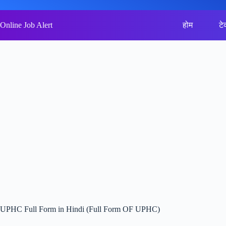
Skip
to
content
Online Job Alert
होम
टे
UPHC Full Form in Hindi (Full Form OF UPHC)