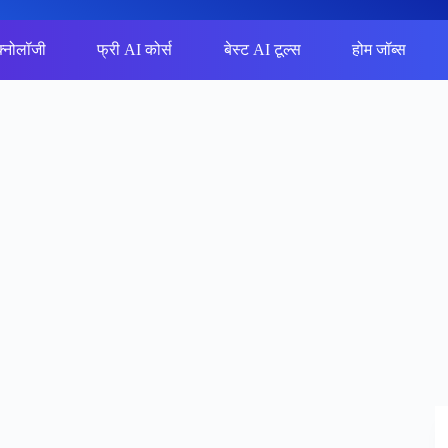
क्नोलॉजी
फ्री AI कोर्स
बेस्ट AI टूल्स
होम जॉब्स