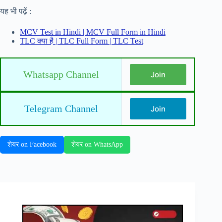
यह भी पढ़ें :
MCV Test in Hindi | MCV Full Form in Hindi
TLC क्या है | TLC Full Form | TLC Test
Whatsapp Channel
Join
Telegram Channel
Join
शेयर on Facebook
शेयर on WhatsApp