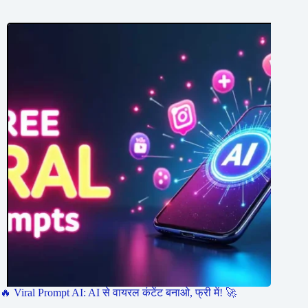
🔥 Viral Prompt AI: AI से वायरल कंटेंट बनाओ, फ्री में! 🚀