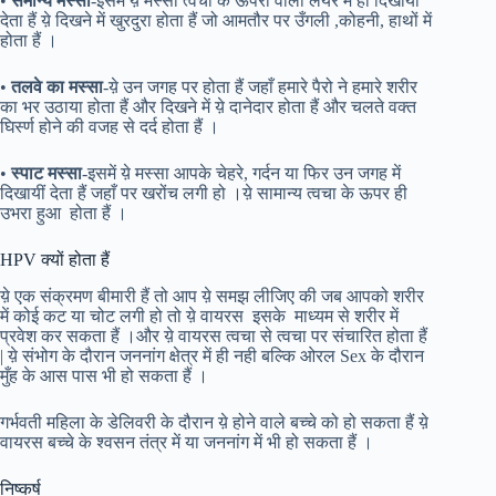
•
समान्य मस्सा
-इसमें य़े मस्सा त्वचा के ऊपरी वाली लेयर में ही दिखायीं
देता हैं य़े दिखने में खुरदुरा होता हैं जो आमतौर पर उँगली ,कोहनी, हाथों में
होता हैं ।
•
तलवे का मस्सा
-य़े उन जगह पर होता हैं जहाँ हमारे पैरो ने हमारे शरीर
का भर उठाया होता हैं और दिखने में य़े दानेदार होता हैं और चलते वक्त
घिर्स्ण होने की वजह से दर्द होता हैं ।
•
स्पाट मस्सा
-इसमें य़े मस्सा आपके चेहरे, गर्दन या फिर उन जगह में
दिखायीं देता हैं जहाँ पर खरोंच लगी हो ।य़े सामान्य त्वचा के ऊपर ही
उभरा हुआ होता हैं ।
HPV क्यों होता हैं
य़े एक संक्रमण बीमारी हैं तो आप य़े समझ लीजिए की जब आपको शरीर
में कोई कट या चोट लगी हो तो य़े वायरस इसके माध्यम से शरीर में
प्रवेश कर सकता हैं ।और य़े वायरस त्वचा से त्वचा पर संचारित होता हैं
| य़े संभोग के दौरान जननांग क्षेत्र में ही नही बल्कि ओरल Sex के दौरान
मुँह के आस पास भी हो सकता हैं ।
गर्भवती महिला के डेलिवरी के दौरान य़े होने वाले बच्चे को हो सकता हैं य़े
वायरस बच्चे के श्वसन तंत्र में या जननांग में भी हो सकता हैं ।
निष्कर्ष