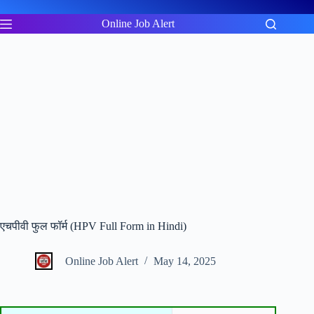
Skip
to
Online Job Alert
content
एचपीवी फुल फॉर्म (HPV Full Form in Hindi)
Online Job Alert
May 14, 2025