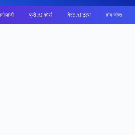
क्नोलॉजी
फ्री AI कोर्स
बेस्ट AI टूल्स
होम जॉब्स