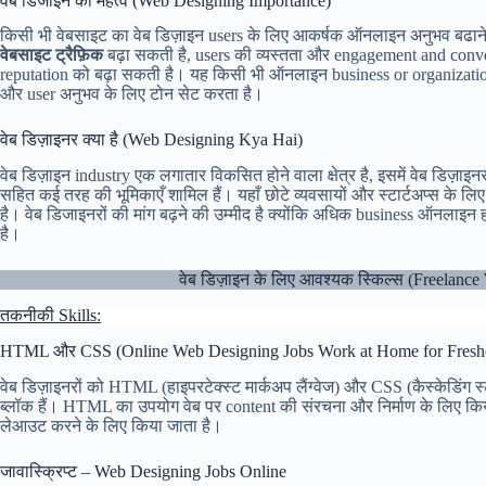
वेब डिजाइन का महत्व (Web Designing Importance)
किसी भी वेबसाइट का वेब डिज़ाइन users के लिए आकर्षक ऑनलाइन अनुभव बढाने में
वेबसाइट ट्रैफ़िक
बढ़ा सकती है, users की व्यस्तता और engagement and conve
reputation को बढ़ा सकती है। यह किसी भी ऑनलाइन business or organization क
और user अनुभव के लिए टोन सेट करता है।
वेब डिज़ाइनर क्या है (Web Designing Kya Hai)
वेब डिज़ाइन industry एक लगातार विकसित होने वाला क्षेत्र है, इसमें वेब डिज़
सहित कई तरह की भूमिकाएँ शामिल हैं। यहाँ छोटे व्यवसायों और स्टार्टअप्स के
है। वेब डिजाइनरों की मांग बढ़ने की उम्मीद है क्योंकि अधिक business ऑनलाइन 
है।
वेब डिज़ाइन के लिए आवश्यक स्किल्स (Freela
तकनीकी Skills:
HTML और CSS (Online Web Designing Jobs Work at Home for Fresh
वेब डिज़ाइनरों को HTML (हाइपरटेक्स्ट मार्कअप लैंग्वेज) और CSS (कैस्केडिंग स
ब्लॉक हैं। HTML का उपयोग वेब पर content की संरचना और निर्माण के लिए 
लेआउट करने के लिए किया जाता है।
जावास्क्रिप्ट – Web Designing Jobs Online