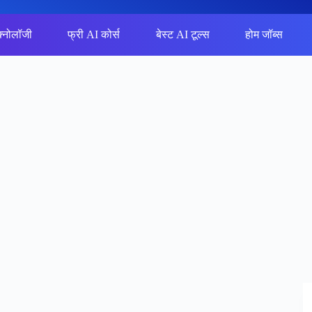
क्नोलॉजी
फ्री AI कोर्स
बेस्ट AI टूल्स
होम जॉब्स